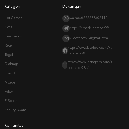
Kategori
Dukungan
Hot Games
wa.me/6282277602113
Slots
https://t.me/kudetabet98
Live Casino
kudetabet98@gmail.com
Race
https://www.facebook.com/ku
detabet98/
Togel
https://www.instagram.com/k
Olahraga
udetabet98_/
Crash Game
Arcade
Poker
E-Sports
Sabung Ayam
Komunitas