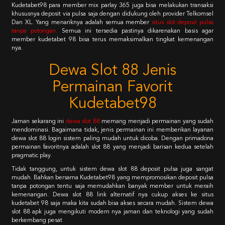
Kudetabet98 para member mix parlay 365 juga bisa melakukan transaksi
khususnya deposit via pulsa saja dengan didukung oleh provider Telkomsel
Dan XL. Yang menariknya adalah semua member
situs slot deposit pulsa
tanpa potongan
.
Semua ini tersedia pastinya dikarenakan basis agar
member kudetabet 98 bisa terus memaksimalkan tingkat kemenangan
nya.
Dewa Slot 88 Jenis
Permainan Favorit
Kudetabet98
Jaman sekarang ini
dewa slot 88
memang menjadi permainan yang sudah
mendominasi. Bagaimana tidak, jenis permainan ini memberikan layanan
dewa slot 88 login sistem paling mudah untuk dicoba. Dengan primadona
permainan favoritnya adalah slot 88 yang menjadi barisan kedua setelah
pragmatic play.
Tidak tanggung, untuk sistem dewa slot 88 deposit pulsa juga sangat
mudah. Bahkan bersama Kudetabet98 yang mempromosikan deposit pulsa
tanpa potongan tentu saja memudahkan banyak member untuk meraih
kemenangan. Dewa slot 88 link alternatif nya cukup akses ke situs
kudetabet 98 saja maka kita sudah bisa akses secara mudah. Sistem dewa
slot 88 apk juga mengikuti modern nya jaman dan teknologi yang sudah
berkembang pesat