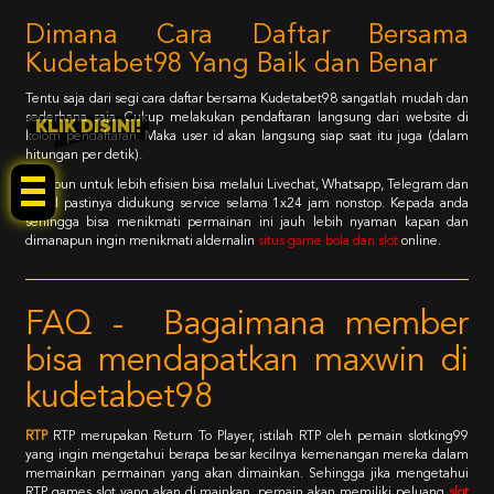
Dimana Cara Daftar Bersama
Kudetabet98 Yang Baik dan Benar
Tentu saja dari segi cara daftar bersama Kudetabet98 sangatlah mudah dan
sederhana saja. Cukup melakukan pendaftaran langsung dari website di
KLIK DISINI!
kolom pendaftaran. Maka user id akan langsung siap saat itu juga (dalam
hitungan per detik).
Ataupun untuk lebih efisien bisa melalui Livechat, Whatsapp, Telegram dan
Email pastinya didukung service selama 1x24 jam nonstop. Kepada anda
sehingga bisa menikmati permainan ini jauh lebih nyaman kapan dan
dimanapun ingin menikmati aldernalin
situs game bola dan slot
online.
FAQ - Bagaimana member
bisa mendapatkan maxwin di
kudetabet98
RTP
RTP merupakan Return To Player, istilah RTP oleh pemain slotking99
yang ingin mengetahui berapa besar kecilnya kemenangan mereka dalam
memainkan permainan yang akan dimainkan. Sehingga jika mengetahui
RTP games slot yang akan di mainkan, pemain akan memiliki peluang
slot