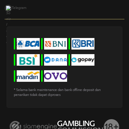
Telegram
* Selama bank maintenance dan bank offline deposit dan
penarikan tidak dapat diproses