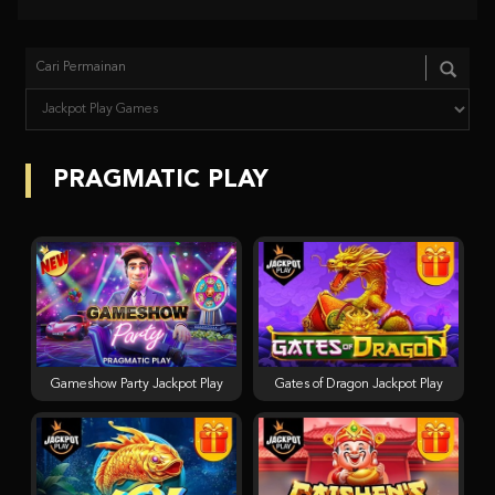
PRAGMATIC PLAY
Gameshow Party Jackpot Play
Gates of Dragon Jackpot Play