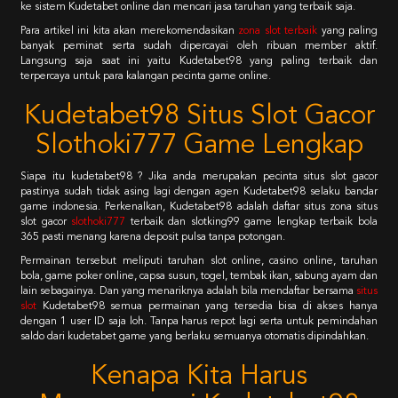
ke sistem Kudetabet online dan mencari jasa taruhan yang terbaik saja.
Para artikel ini kita akan merekomendasikan
zona slot terbaik
yang paling
banyak peminat serta sudah dipercayai oleh ribuan member aktif.
Langsung saja saat ini yaitu Kudetabet98 yang paling terbaik dan
terpercaya untuk para kalangan pecinta game online.
Kudetabet98 Situs Slot Gacor
Slothoki777 Game Lengkap
Siapa itu kudetabet98 ? Jika anda merupakan pecinta situs slot gacor
pastinya sudah tidak asing lagi dengan agen Kudetabet98 selaku bandar
game indonesia. Perkenalkan, Kudetabet98 adalah daftar situs zona situs
slot gacor
slothoki777
terbaik dan slotking99 game lengkap terbaik bola
365 pasti menang karena deposit pulsa tanpa potongan.
Permainan tersebut meliputi taruhan slot online, casino online, taruhan
bola, game poker online, capsa susun, togel, tembak ikan, sabung ayam dan
lain sebagainya. Dan yang menariknya adalah bila mendaftar bersama
situs
slot
Kudetabet98 semua permainan yang tersedia bisa di akses hanya
dengan 1 user ID saja loh. Tanpa harus repot lagi serta untuk pemindahan
saldo dari kudetabet game yang berlaku semuanya otomatis dipindahkan.
Kenapa Kita Harus