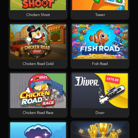
Chicken Shoot
Tower
Chicken Road Gold
Fish Road
Chicken Road Race
Diver