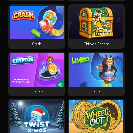
Crash
Chicken Banana
Cryptos
Limbo