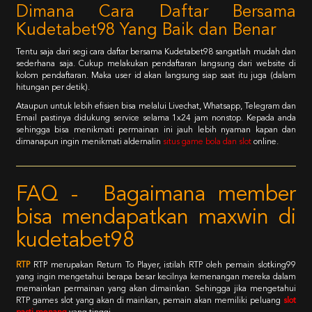
Dimana Cara Daftar Bersama
Kudetabet98 Yang Baik dan Benar
Tentu saja dari segi cara daftar bersama Kudetabet98 sangatlah mudah dan
sederhana saja. Cukup melakukan pendaftaran langsung dari website di
kolom pendaftaran. Maka user id akan langsung siap saat itu juga (dalam
hitungan per detik).
Ataupun untuk lebih efisien bisa melalui Livechat, Whatsapp, Telegram dan
Email pastinya didukung service selama 1x24 jam nonstop. Kepada anda
sehingga bisa menikmati permainan ini jauh lebih nyaman kapan dan
dimanapun ingin menikmati aldernalin
situs game bola dan slot
online.
FAQ - Bagaimana member
bisa mendapatkan maxwin di
kudetabet98
RTP
RTP merupakan Return To Player, istilah RTP oleh pemain slotking99
yang ingin mengetahui berapa besar kecilnya kemenangan mereka dalam
memainkan permainan yang akan dimainkan. Sehingga jika mengetahui
RTP games slot yang akan di mainkan, pemain akan memiliki peluang
slot