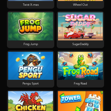
Twist X-mas
Wheel Out
Frog Jump
SugarDaddy
Pengu Sport
Frog Road