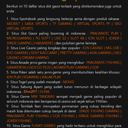
Berikut ini 10 daftar situs slot gacor terbaik yang direkomendasi juga untuk
anda :
1. Situs Sportsbook yang langsung bekerja sama dengan produk raksasa :
SBOBET | SABA SPORTS | TF GAMING | VIRTUAL SPORTS PP | SBO
VIRTUAL SPORTS
2. Situs Slot Gacor paling booming di indonesia :
PRAGMATIC PLAY |
MICROGAMING | PG SOFT | LIVE 22 | SLOT 88 | ION SLOT | JOKER |
SPADE GAMING | HABANERO |
dan puluhan game lainnya.
3. Situs Live Casino paling lengkap dan populer :
ION CASINO | MG LIVE |
EVO GAMING | SEXY BACCARAT | PRETTY GAMING | ASIA GAMING | SBO
CASINO | DREAM GAMING
4. Situs Arcade jenis game ringan yang menghibur :
PRAGMATIC FISHING |
GAMATRON | GIOCCO PLUS | ADVANTPLAY GAMING | CQ9
5. Situs Poker salah satu jenis game yang membutuhkan keahlian khusus :
IDN PLAY | 9GAMING | BALAK PLAY
6. Situs Togel yang sudah merakyat :
NEX4D
7. Situs Sabung Ayam yang sudah turun menurun di berbagai wilayah
indonesia :
Ehm297
| SV388
8. Situs Game
MM TANGKAS
sempat menjadi game paling populer di
seluruh indonesia dan beroperasi di casino asli sejak tahun 1960an.
9. Situs Tembak Ikan merupakan permainan yang cukup trending dan
masih bisa ditemukan cukup banyak di darat :
SPADE FISHING GAMING |
PRAGMATIC PLAY FISHING | CQ9 FISHING | SPADE GAMING FISHING |
JOKER FISHING
10. Situs Game
FUNKY GAMES
yang hadir terbaru untuk menghibur para