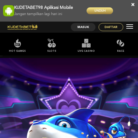
×
KUDETABET98 Aplikasi Mobile
UNDUH
Jangan tampilkan lagi hari ini
MASUK
DAFTAR
HOT GAMES
SLOTS
LIVE CASINO
RACE
;;