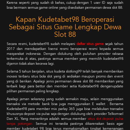
Karena seperti yang sudah di bahas, cukup dengan 1 user ID saja sudah
bisa bermain semua game online yang disediakan permainan dewa slot 88.
Kapan Kudetabet98 Beroperasi
Sebagai Situs Game Lengkap Dewa
Slot 88
Secara resmi, kudetabet98 sudah melayani
daftar situs game
sejak tahun
2017 dan mendapatkan lisensi resmi beroperasi resmi kepada semua
masyarakat indonesia. Dengan didukung oleh puluhan provider raksasa
terkemuka di atas, pastinya semua member yang memilih kudetabet98
dijamin tidak akan kecewa lagi.
Selama 5 tahun berjalan, situs kudeta slotking99 telah banyak memberikan
inovasi terbaru situs bola slot yang di sediakan maupun promo dan event
yang di berikan. Apalagi jenis permainan dewa slot 88 memberikan yang
terbaik bagi para bettor dan member setia Kudetabet98 denganupdate
pilihan permainan paling lengkap.
Apalagi jaman sekarang yang sudah semakin maju, selain menggunakan
transaksi via metode bank bisa juga menggunakan E wallet . Bersama
Kudetabet98 para member mix parlay 365 juga bisa melakukan transaksi
khususnya deposit via pulsa saja dengan didukung oleh provider Telkomsel
Dan XL. Yang menariknya adalah semua member
situs slot deposit pulsa
tanpa potongan
.
Semua ini tersedia pastinya dikarenakan basis agar
member kudetabet 98 bisa terus memaksimalkan tingkat kemenangan