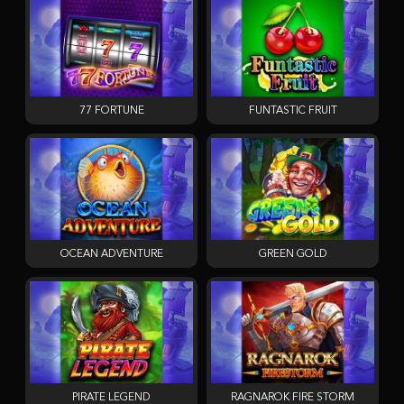
77 FORTUNE
FUNTASTIC FRUIT
OCEAN ADVENTURE
GREEN GOLD
PIRATE LEGEND
RAGNAROK FIRE STORM