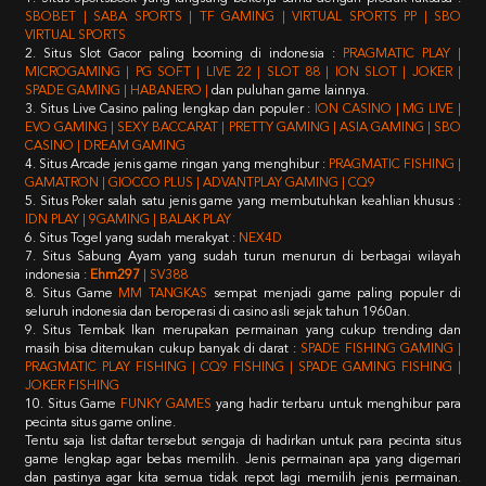
SBOBET | SABA SPORTS | TF GAMING | VIRTUAL SPORTS PP | SBO
VIRTUAL SPORTS
2. Situs Slot Gacor paling booming di indonesia :
PRAGMATIC PLAY |
MICROGAMING | PG SOFT | LIVE 22 | SLOT 88 | ION SLOT | JOKER |
SPADE GAMING | HABANERO |
dan puluhan game lainnya.
3. Situs Live Casino paling lengkap dan populer :
ION CASINO | MG LIVE |
EVO GAMING | SEXY BACCARAT | PRETTY GAMING | ASIA GAMING | SBO
CASINO | DREAM GAMING
4. Situs Arcade jenis game ringan yang menghibur :
PRAGMATIC FISHING |
GAMATRON | GIOCCO PLUS | ADVANTPLAY GAMING | CQ9
5. Situs Poker salah satu jenis game yang membutuhkan keahlian khusus :
IDN PLAY | 9GAMING | BALAK PLAY
6. Situs Togel yang sudah merakyat :
NEX4D
7. Situs Sabung Ayam yang sudah turun menurun di berbagai wilayah
indonesia :
Ehm297
| SV388
8. Situs Game
MM TANGKAS
sempat menjadi game paling populer di
seluruh indonesia dan beroperasi di casino asli sejak tahun 1960an.
9. Situs Tembak Ikan merupakan permainan yang cukup trending dan
masih bisa ditemukan cukup banyak di darat :
SPADE FISHING GAMING |
PRAGMATIC PLAY FISHING | CQ9 FISHING | SPADE GAMING FISHING |
JOKER FISHING
10. Situs Game
FUNKY GAMES
yang hadir terbaru untuk menghibur para
pecinta situs game online.
Tentu saja list daftar tersebut sengaja di hadirkan untuk para pecinta situs
game lengkap agar bebas memilih. Jenis permainan apa yang digemari
dan pastinya agar kita semua tidak repot lagi memilih jenis permainan.