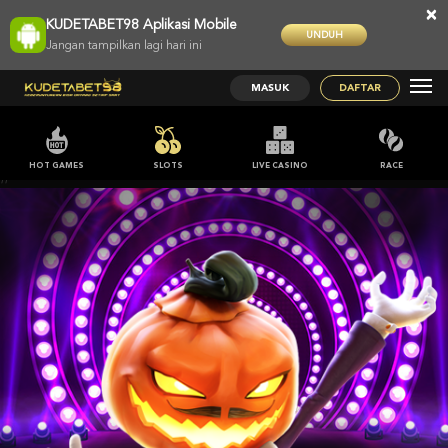
×
KUDETABET98 Aplikasi Mobile
UNDUH
Jangan tampilkan lagi hari ini
MASUK
DAFTAR
HOT GAMES
SLOTS
LIVE CASINO
RACE
;;