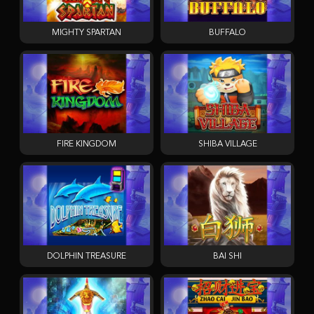
MIGHTY SPARTAN
BUFFALO
FIRE KINGDOM
SHIBA VILLAGE
DOLPHIN TREASURE
BAI SHI