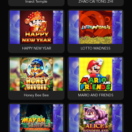
Insect Temple
ZHAO CAI TONG ZHI
HAPPY NEW YEAR
LOTTO MADNESS
Honey Bee Bee
MARIO AND FRIENDS