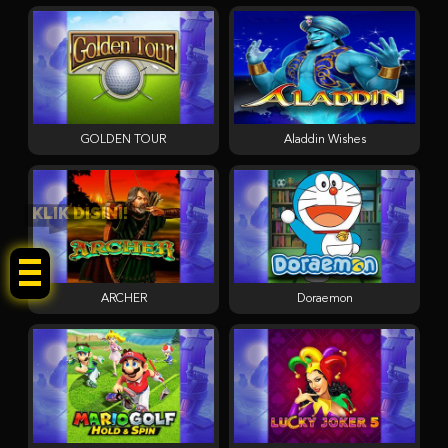
GOLDEN TOUR
Aladdin Wishes
KLIK DISINI!
ARCHER
Doraemon