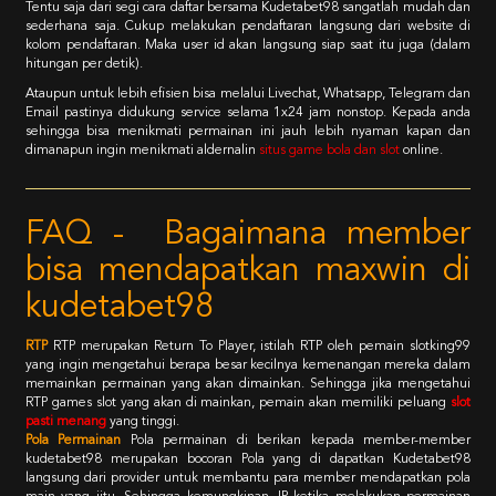
Tentu saja dari segi cara daftar bersama Kudetabet98 sangatlah mudah dan
sederhana saja. Cukup melakukan pendaftaran langsung dari website di
kolom pendaftaran. Maka user id akan langsung siap saat itu juga (dalam
hitungan per detik).
Ataupun untuk lebih efisien bisa melalui Livechat, Whatsapp, Telegram dan
Email pastinya didukung service selama 1x24 jam nonstop. Kepada anda
sehingga bisa menikmati permainan ini jauh lebih nyaman kapan dan
dimanapun ingin menikmati aldernalin
situs game bola dan slot
online.
FAQ - Bagaimana member
bisa mendapatkan maxwin di
kudetabet98
RTP
RTP merupakan Return To Player, istilah RTP oleh pemain slotking99
yang ingin mengetahui berapa besar kecilnya kemenangan mereka dalam
memainkan permainan yang akan dimainkan. Sehingga jika mengetahui
RTP games slot yang akan di mainkan, pemain akan memiliki peluang
slot
pasti menang
yang tinggi.
Pola Permainan
Pola permainan di berikan kepada member-member
kudetabet98 merupakan bocoran Pola yang di dapatkan Kudetabet98
langsung dari provider untuk membantu para member mendapatkan pola