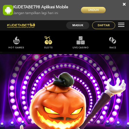
×
KUDETABET98 Aplikasi Mobile
UNDUH
Jangan tampilkan lagi hari ini
MASUK
DAFTAR
HOT GAMES
SLOTS
LIVE CASINO
RACE
;;