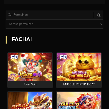
FACHAI
Poker Win
MUSCLE FORTUNE CAT