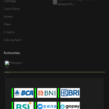
Olahraga
udetabet98_/
Crash Game
Arcade
Poker
E-Sports
Sabung Ayam
Komunitas
Telegram