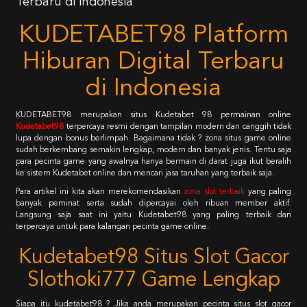
Terbaru di Indonesia
KUDETABET98 Platform
Hiburan Digital Terbaru
di Indonesia
KUDETABET98 merupakan situs Kudetabet 98 permainan online
Kudetabet98
terpercaya resmi dengan tampilan modern dan canggih tidak
lupa dengan bonus berlimpah. Bagaimana tidak ? zona situs game online
sudah berkembang semakin lengkap, modern dan banyak jenis. Tentu saja
para pecinta game yang awalnya hanya bermain di darat juga ikut beralih
ke sistem Kudetabet online dan mencari jasa taruhan yang terbaik saja.
Para artikel ini kita akan merekomendasikan
zona slot terbaik
yang paling
banyak peminat serta sudah dipercayai oleh ribuan member aktif.
Langsung saja saat ini yaitu Kudetabet98 yang paling terbaik dan
terpercaya untuk para kalangan pecinta game online.
Kudetabet98 Situs Slot Gacor
Slothoki777 Game Lengkap
Siapa itu kudetabet98 ? Jika anda merupakan pecinta situs slot gacor