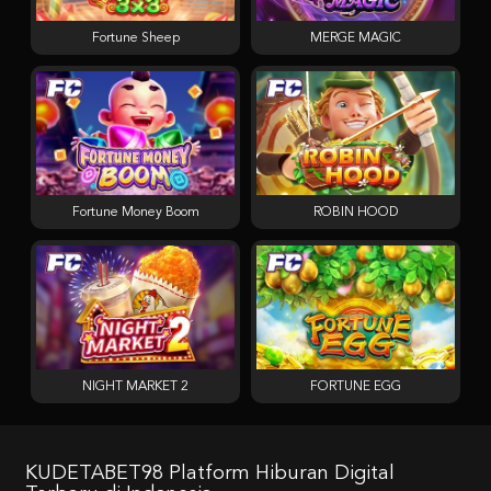
Fortune Sheep
MERGE MAGIC
Fortune Money Boom
ROBIN HOOD
NIGHT MARKET 2
FORTUNE EGG
KUDETABET98 Platform Hiburan Digital