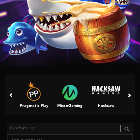
Pragmatic Play
MicroGaming
Hacksaw
King