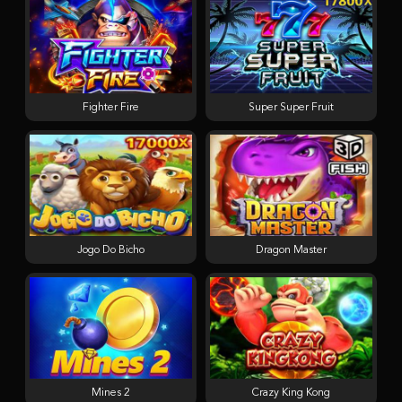
Fighter Fire
Super Super Fruit
Jogo Do Bicho
Dragon Master
Mines 2
Crazy King Kong