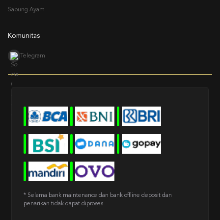
Sabung Ayam
Komunitas
Telegram
* Selama bank maintenance dan bank offline deposit dan
penarikan tidak dapat diproses