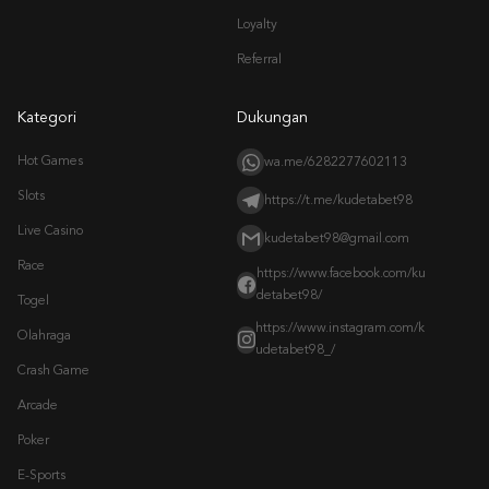
Loyalty
Referral
Kategori
Dukungan
Hot Games
wa.me/6282277602113
Slots
https://t.me/kudetabet98
Live Casino
kudetabet98@gmail.com
Race
https://www.facebook.com/ku
detabet98/
Togel
https://www.instagram.com/k
Olahraga
udetabet98_/
Crash Game
Arcade
Poker
E-Sports