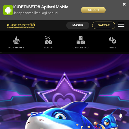
×
KUDETABET98 Aplikasi Mobile
UNDUH
Jangan tampilkan lagi hari ini
MASUK
DAFTAR
HOT GAMES
SLOTS
LIVE CASINO
RACE
;;