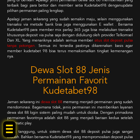
yang di berikan. Apalagi jenis permainan dewa slot 88 memberikan yang
terbaik bagi para bettor dan member setia Kudetabet98 denganupdate
pilihan permainan paling lengkap.
Apalagi jaman sekarang yang sudah semakin maju, selain menggunakan
transaksi via metode bank bisa juga menggunakan E wallet . Bersama
Kudetabet98 para member mix parlay 365 juga bisa melakukan transaksi
khususnya deposit via pulsa saja dengan didukung oleh provider Telkomsel
Dan XL. Yang menariknya adalah semua member
situs slot deposit pulsa
tanpa potongan
.
Semua ini tersedia pastinya dikarenakan basis agar
member kudetabet 98 bisa terus memaksimalkan tingkat kemenangan
nya.
Dewa Slot 88 Jenis
Permainan Favorit
Kudetabet98
Jaman sekarang ini
dewa slot 88
memang menjadi permainan yang sudah
mendominasi. Bagaimana tidak, jenis permainan ini memberikan layanan
KLIK DISINI!
dewa slot 88 login sistem paling mudah untuk dicoba. Dengan primadona
permainan favoritnya adalah slot 88 yang menjadi barisan kedua setelah
pragmatic play.
Tidak tanggung, untuk sistem dewa slot 88 deposit pulsa juga sangat
mudah. Bahkan bersama Kudetabet98 yang mempromosikan deposit pulsa