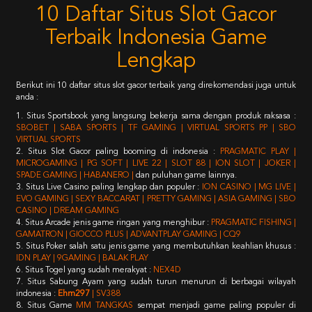
10 Daftar Situs Slot Gacor
Terbaik Indonesia Game
Lengkap
Berikut ini 10 daftar situs slot gacor terbaik yang direkomendasi juga untuk
anda :
1. Situs Sportsbook yang langsung bekerja sama dengan produk raksasa :
SBOBET | SABA SPORTS | TF GAMING | VIRTUAL SPORTS PP | SBO
VIRTUAL SPORTS
2. Situs Slot Gacor paling booming di indonesia :
PRAGMATIC PLAY |
MICROGAMING | PG SOFT | LIVE 22 | SLOT 88 | ION SLOT | JOKER |
SPADE GAMING | HABANERO |
dan puluhan game lainnya.
3. Situs Live Casino paling lengkap dan populer :
ION CASINO | MG LIVE |
EVO GAMING | SEXY BACCARAT | PRETTY GAMING | ASIA GAMING | SBO
CASINO | DREAM GAMING
4. Situs Arcade jenis game ringan yang menghibur :
PRAGMATIC FISHING |
GAMATRON | GIOCCO PLUS | ADVANTPLAY GAMING | CQ9
5. Situs Poker salah satu jenis game yang membutuhkan keahlian khusus :
IDN PLAY | 9GAMING | BALAK PLAY
6. Situs Togel yang sudah merakyat :
NEX4D
7. Situs Sabung Ayam yang sudah turun menurun di berbagai wilayah
indonesia :
Ehm297
| SV388
8. Situs Game
MM TANGKAS
sempat menjadi game paling populer di