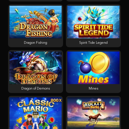
Dragon Fishing
Spirit Tide Legend
Dragon of Demons
Mines