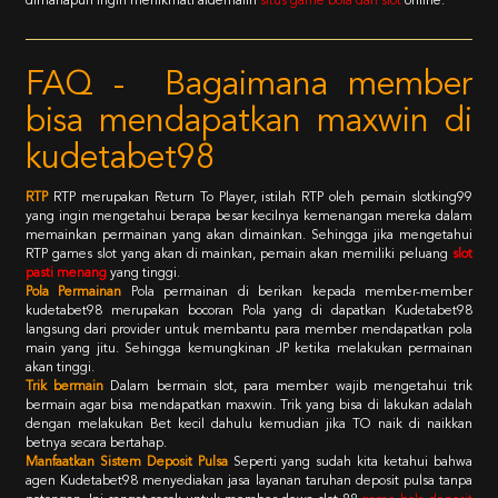
dimanapun ingin menikmati aldernalin
situs game bola dan slot
online.
FAQ - Bagaimana member
bisa mendapatkan maxwin di
kudetabet98
RTP
RTP merupakan Return To Player, istilah RTP oleh pemain slotking99
yang ingin mengetahui berapa besar kecilnya kemenangan mereka dalam
memainkan permainan yang akan dimainkan. Sehingga jika mengetahui
RTP games slot yang akan di mainkan, pemain akan memiliki peluang
slot
pasti menang
yang tinggi.
Pola Permainan
Pola permainan di berikan kepada member-member
kudetabet98 merupakan bocoran Pola yang di dapatkan Kudetabet98
langsung dari provider untuk membantu para member mendapatkan pola
main yang jitu. Sehingga kemungkinan JP ketika melakukan permainan
akan tinggi.
Trik bermain
Dalam bermain slot, para member wajib mengetahui trik
bermain agar bisa mendapatkan maxwin. Trik yang bisa di lakukan adalah
dengan melakukan Bet kecil dahulu kemudian jika TO naik di naikkan
betnya secara bertahap.
Manfaatkan Sistem Deposit Pulsa
Seperti yang sudah kita ketahui bahwa
agen Kudetabet98 menyediakan jasa layanan taruhan deposit pulsa tanpa