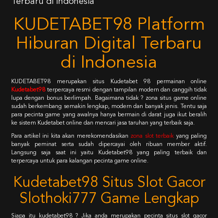
Terbaru di Indonesia
KUDETABET98 Platform
Hiburan Digital Terbaru
di Indonesia
KUDETABET98 merupakan situs Kudetabet 98 permainan online
Kudetabet98
terpercaya resmi dengan tampilan modern dan canggih tidak
lupa dengan bonus berlimpah. Bagaimana tidak ? zona situs game online
sudah berkembang semakin lengkap, modern dan banyak jenis. Tentu saja
para pecinta game yang awalnya hanya bermain di darat juga ikut beralih
ke sistem Kudetabet online dan mencari jasa taruhan yang terbaik saja.
Para artikel ini kita akan merekomendasikan
zona slot terbaik
yang paling
banyak peminat serta sudah dipercayai oleh ribuan member aktif.
Langsung saja saat ini yaitu Kudetabet98 yang paling terbaik dan
terpercaya untuk para kalangan pecinta game online.
Kudetabet98 Situs Slot Gacor
Slothoki777 Game Lengkap
Siapa itu kudetabet98 ? Jika anda merupakan pecinta situs slot gacor