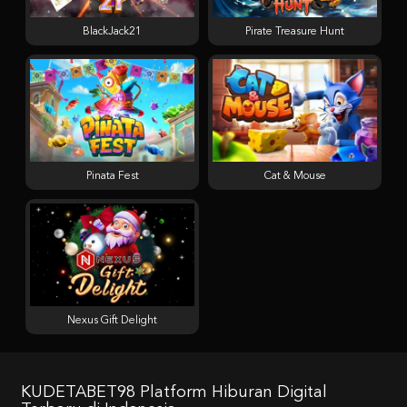
BlackJack21
Pirate Treasure Hunt
Pinata Fest
Cat & Mouse
Nexus Gift Delight
KUDETABET98 Platform Hiburan Digital