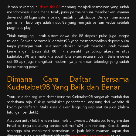
Jaman sekarang ini
dewa slot 88
memang menjadi permainan yang sudah
mendominasi. Bagaimana tidak, jenis permainan ini memberikan layanan
dewa slot 88 login sistem paling mudah untuk dicoba. Dengan primadona
permainan favoritnya adalah slot 88 yang menjadi barisan kedua setelah
pragmatic play.
Tidak tanggung, untuk sistem dewa slot 88 deposit pulsa juga sangat
mudah. Bahkan bersama Kudetabet98 yang mempromosikan deposit pulsa
tanpa potongan tentu saja memudahkan banyak member untuk meraih
kemenangan. Dewa slot 88 link alternatif nya cukup akses ke situs
kudetabet 98 saja maka kita sudah bisa akses secara mudah. Sistem dewa
slot 88 apk juga mengikuti modern nya jaman dan teknologi yang sudah
berkembang pesat
Dimana Cara Daftar Bersama
Kudetabet98 Yang Baik dan Benar
Tentu saja dari segi cara daftar bersama Kudetabet98 sangatlah mudah dan
sederhana saja. Cukup melakukan pendaftaran langsung dari website di
kolom pendaftaran. Maka user id akan langsung siap saat itu juga (dalam
hitungan per detik).
Ataupun untuk lebih efisien bisa melalui Livechat, Whatsapp, Telegram dan
Email pastinya didukung service selama 1x24 jam nonstop. Kepada anda
sehingga bisa menikmati permainan ini jauh lebih nyaman kapan dan