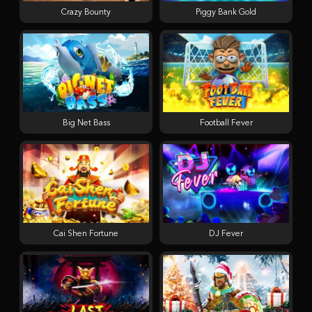
Crazy Bounty
Piggy Bank Gold
Big Net Bass
Football Fever
Cai Shen Fortune
DJ Fever