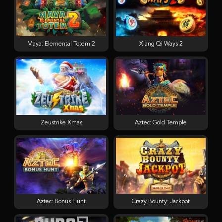
Maya: Elemental Totem 2
Xiang Qi Ways 2
Zeustrike Xmas
Aztec: Gold Temple
Aztec: Bonus Hunt
Crazy Bounty: Jackpot