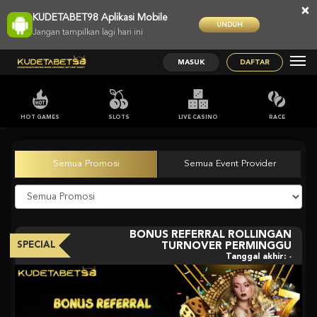
×
KUDETABET98 Aplikasi Mobile
UNDUH
Jangan tampilkan lagi hari ini
MASUK
DAFTAR
HOT GAMES
SLOTS
LIVE CASINO
RACE
;;
Semua Promosi
Semua Event Provider
BONUS REFERRAL ROLLINGAN
SPECIAL
TURNOVER PERMINGGU
Tanggal akhir:
-