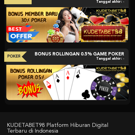
Tanggal akhir:
-
BONUS ROLLINGAN 0.5% GAME POKER
POKER
Tanggal akhir:
-
KUDETABET98 Platform Hiburan Digital
Terbaru di Indonesia