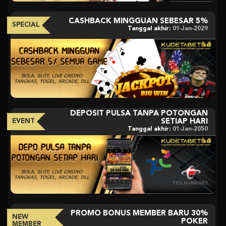
CASHBACK MINGGUAN SEBESAR 5%
SPECIAL
Tanggal akhir:
01-Jan-2029
DEPOSIT PULSA TANPA POTONGAN
EVENT
SETIAP HARI
Tanggal akhir:
01-Jan-2050
PROMO BONUS MEMBER BARU 30%
NEW
POKER
MEMBER