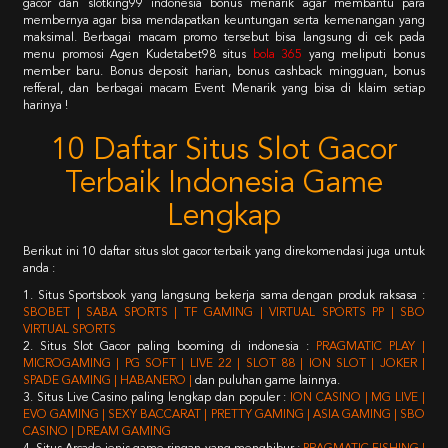
gacor dan slotking99 indonesia bonus menarik agar membantu para
membernya agar bisa mendapatkan keuntungan serta kemenangan yang
maksimal. Berbagai macam promo tersebut bisa langsung di cek pada
menu promosi Agen Kudetabet98 situs
bola 365
yang meliputi bonus
member baru. Bonus deposit harian, bonus cashback mingguan, bonus
refferal, dan berbagai macam Event Menarik yang bisa di klaim setiap
harinya !
10 Daftar Situs Slot Gacor
Terbaik Indonesia Game
Lengkap
Berikut ini 10 daftar situs slot gacor terbaik yang direkomendasi juga untuk
anda :
1. Situs Sportsbook yang langsung bekerja sama dengan produk raksasa :
SBOBET | SABA SPORTS | TF GAMING | VIRTUAL SPORTS PP | SBO
VIRTUAL SPORTS
2. Situs Slot Gacor paling booming di indonesia :
PRAGMATIC PLAY |
MICROGAMING | PG SOFT | LIVE 22 | SLOT 88 | ION SLOT | JOKER |
SPADE GAMING | HABANERO |
dan puluhan game lainnya.
3. Situs Live Casino paling lengkap dan populer :
ION CASINO | MG LIVE |
EVO GAMING | SEXY BACCARAT | PRETTY GAMING | ASIA GAMING | SBO
CASINO | DREAM GAMING