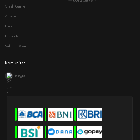
udetabet98_/
Crash Game
Arcade
Poker
E-Sports
Sabung Ayam
Komunitas
Telegram