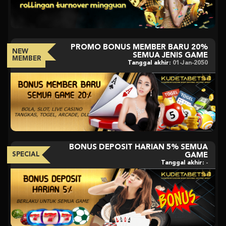
PROMO BONUS MEMBER BARU 20%
NEW
SEMUA JENIS GAME
MEMBER
Tanggal akhir:
01-Jan-2050
BONUS DEPOSIT HARIAN 5% SEMUA
SPECIAL
GAME
Tanggal akhir:
-