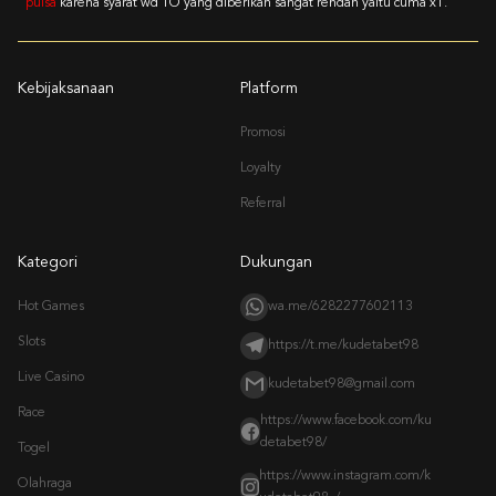
pulsa
karena syarat wd TO yang diberikan sangat rendah yaitu cuma x1.
Kebijaksanaan
Platform
Promosi
Loyalty
Referral
Kategori
Dukungan
Hot Games
wa.me/6282277602113
Slots
https://t.me/kudetabet98
Live Casino
kudetabet98@gmail.com
Race
https://www.facebook.com/ku
detabet98/
Togel
https://www.instagram.com/k
Olahraga