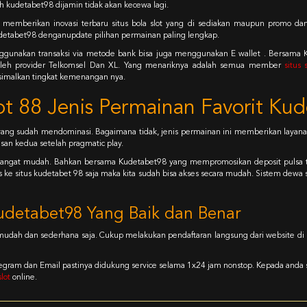
 kudetabet98 dijamin tidak akan kecewa lagi.
k memberikan inovasi terbaru situs bola slot yang di sediakan maupun promo da
detabet98 denganupdate pilihan permainan paling lengkap.
ggunakan transaksi via metode bank bisa juga menggunakan E wallet . Bersama
g oleh provider Telkomsel Dan XL. Yang menariknya adalah semua member
situs
simalkan tingkat kemenangan nya.
t 88 Jenis Permainan Favorit Ku
g sudah mendominasi. Bagaimana tidak, jenis permainan ini memberikan layanan
san kedua setelah pragmatic play.
uga sangat mudah. Bahkan bersama Kudetabet98 yang mempromosikan deposit puls
s ke situs kudetabet 98 saja maka kita sudah bisa akses secara mudah. Sistem dewa
udetabet98 Yang Baik dan Benar
 mudah dan sederhana saja. Cukup melakukan pendaftaran langsung dari website di k
Telegram dan Email pastinya didukung service selama 1x24 jam nonstop. Kepada anda
lot
online.