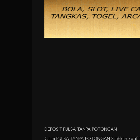
DEPOSIT PULSA TANPA POTONGAN
Claim PULSA TANPA POTONGAN Silahkan konfirm