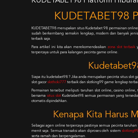
KUDETABET98 Platform Hiburan 
KUDETABET98 Pla
KUDETABET98 merupakan situs Kudetabet 98 permainan onlin
sudah berkembang semakin lengkap, modern dan banyak jenis. T
terbaik saja.
Para artikel ini kita akan merekomendasikan
zona slot terbaik
terpercaya untuk para kalangan pecinta game online.
Kudetabet98
Siapa itu kudetabet98 ? Jika anda merupakan pecinta situs slot 
slot gacor
slothoki777
terbaik dan slotking99 game lengkap terba
Permainan tersebut meliputi taruhan slot online, casino onlin
bersama
situs slot
Kudetabet98 semua permainan yang tersedia b
otomatis dipindahkan.
Kenapa Kita Harus M
Sebagai agen online terpercaya pastinya semua pecinta taruhan
menit saja. Semua transaksi akan diproses oleh sistem
slotking9
serta ramah dan berpengalaman.