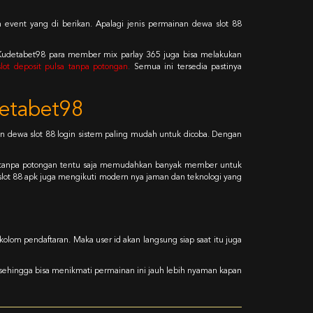
n event yang di berikan. Apalagi jenis permainan dewa slot 88
 Kudetabet98 para member mix parlay 365 juga bisa melakukan
 slot deposit pulsa tanpa potongan
.
Semua ini tersedia pastinya
detabet98
 dewa slot 88 login sistem paling mudah untuk dicoba. Dengan
a tanpa potongan tentu saja memudahkan banyak member untuk
 slot 88 apk juga mengikuti modern nya jaman dan teknologi yang
olom pendaftaran. Maka user id akan langsung siap saat itu juga
 sehingga bisa menikmati permainan ini jauh lebih nyaman kapan