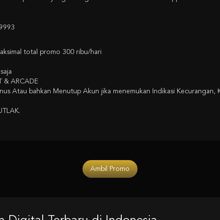
89993
ksimal total promo 300 ribu/hari
saja
LOT & ARCADE
s Atau bahkan Menutup Akun jika menemukan Indikasi Kecurangan, Ke
UTLAK.
Ambil Promo