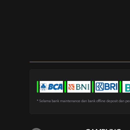
* Selama bank maintenance dan bank offline deposit dan pen